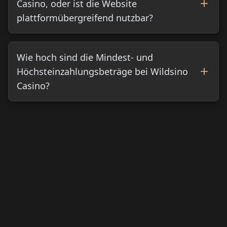
Casino, oder ist die Website
plattformübergreifend nutzbar?
Wie hoch sind die Mindest- und
Höchsteinzahlungsbeträge bei Wildsino
Casino?