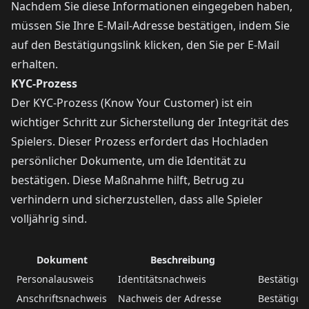
Nachdem Sie diese Informationen eingegeben haben,
müssen Sie Ihre E-Mail-Adresse bestätigen, indem Sie
auf den Bestätigungslink klicken, den Sie per E-Mail
erhalten.
KYC-Prozess
Der KYC-Prozess (Know Your Customer) ist ein
wichtiger Schritt zur Sicherstellung der Integrität des
Spielers. Dieser Prozess erfordert das Hochladen
persönlicher Dokumente, um die Identität zu
bestätigen. Diese Maßnahme hilft, Betrug zu
verhindern und sicherzustellen, dass alle Spieler
volljährig sind.
Dokument
Beschreibung
Z
Personalausweis
Identitätsnachweis
Bestätigun
Anschriftsnachweis
Nachweis der Adresse
Bestätigun