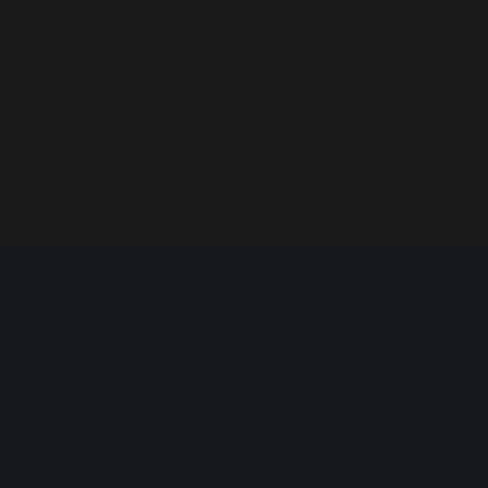
Wildsino
Startseite
Spiele
Anmeldung