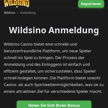
Registrieren
Wildsino
›
Anmeldung
Wildsino Anmeldung
Wildsino Casino bietet eine schnelle und
benutzerfreundliche Plattform, um neue Spieler
schnell ins Spiel zu bringen. Der Prozess der
Anmeldung und des Einloggens ist einfach und
effizient gestaltet, um sicherzustellen, dass Spieler
schnell loslegen können. Die Plattform bietet sowohl
Casino- als auch Sportwettenmöglichkeiten, was sie zu
einem attraktiven Ziel für verschiedene Spieler macht.
Holen Sie Sich Ihren Bonus