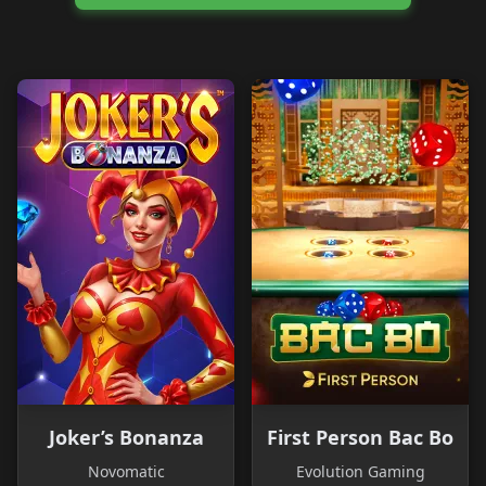
Joker’s Bonanza
First Person Bac Bo
Novomatic
Evolution Gaming