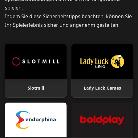
spielen.
Indem Sie diese Sicherheitstipps beachten, können Sie
Ihr Spielerlebnis sicher und angenehm gestalten.
Slotmill
Lady Luck Games