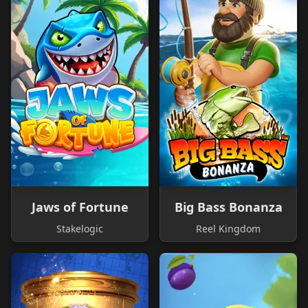
Jaws of Fortune
Big Bass Bonanza
Stakelogic
Reel Kingdom