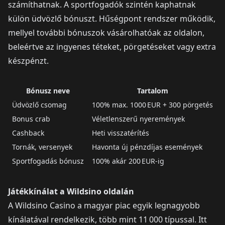
számíthatnak. A sportfogadók szintén kaphatnak
külön üdvözlő bónuszt. Hűségpont rendszer működik,
mellyel további bónuszok vásárolhatóak az oldalon,
beleértve az ingyenes téteket, pörgetéseket vagy extra
készpénzt.
Bónusz neve
Tartalom
Üdvözlő csomag
100% max. 1000 EUR + 300 pörgetés
Bonus crab
Véletlenszerű nyeremények
Cashback
Heti visszatérítés
Tornák, versenyek
Havonta új pénzdíjas események
Sportfogadás bónusz
100% akár 200 EUR-ig
Játékkínálat a Wildsino oldalán
A Wildsino Casino a magyar piac egyik legnagyobb
kínálatával rendelkezik, több mint 11 000 típussal. Itt