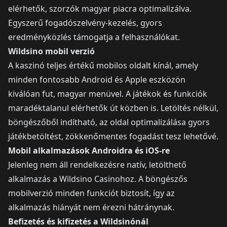
elérhetők, szorzók magyar piacra optimalizálva.
Egyszerű fogadószelvény-kezelés, gyors
eredményközlés támogatja a felhasználókat.
Wildsino mobil verzió
A kaszinó teljes értékű mobilos oldalt kínál, amely
minden fontosabb Android és Apple eszközön
kiválóan fut, magyar menüvel. A játékok és funkciók
maradéktalanul elérhetők út közben is. Letöltés nélkül,
böngészőből indítható, az oldal optimalizálása gyors
játékbetöltést, zökkenőmentes fogadást tesz lehetővé.
Mobil alkalmazások Androidra és iOS-re
Jelenleg nem áll rendelkezésre natív, letölthető
alkalmazás a Wildsino Casinohoz. A böngészős
mobilverzió minden funkciót biztosít, így az
alkalmazás hiányát nem érezni hátránynak.
Befizetés és kifizetés a Wildsinónál