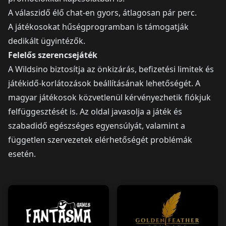
A válaszidő élő chat-en gyors, átlagosan pár perc.
A játékosokat hűségprogramban is támogatják
dedikált ügyintézők.
Felelős szerencsejáték
A Wildsino biztosítja az önkizárás, befizetési limitek és
játékidő-korlátozások beállításának lehetőségét. A
magyar játékosok közvetlenül kérvényezhetik fiókjuk
felfüggesztését is. Az oldal javasolja a játék és
szabadidő egészséges egyensúlyát, valamint a
független szervezetek elérhetőségét problémák
esetén.