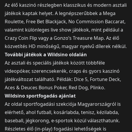
Az élő kaszinó részlegben klasszikus és modern asztali
játékok kaptak helyet. A legnépszerűbbek a Mega
Roulette, Free Bet Blackjack, No Commission Baccarat,
valamint különleges live show játékok, mint például a
Crazy Coin Flip vagy a Gonzo’s Treasure Map. Az élő
közvetítés HD minőségű, magyar nyelvű dílerek nélkül.
További játékok a Wildsino oldalán
Az asztali és speciális játékok között többféle
videopóker, szerencsekerék, craps és gyors kaszinó
játékváltozat található. Példák: Dice 5, Fortune Deck,
Aces & Deuces Bonus Poker, Red Dog, Plinko.
Wildsino sportfogadás ajánlat
Az oldal sportfogadási szekciója Magyarországról is
elérhető, ahol futball, kosárlabda, tenisz, kézilabda,
baseball, jégkorong, e-sportok közül választhatunk.
Részletes élő (in-play) fogadási lehetőségek is