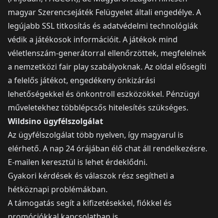
magyar Szerencsejáték Felügyelet általi engedélye. A
legújabb SSL titkosítás és adatvédelmi technológiák
védik a játékosok információit. A játékok mind
véletlenszám-generátorral ellenőrzöttek, megfelelnek
a nemzetközi fair play szabályoknak. Az oldal elősegíti
a felelős játékot, engedékeny önkizárási
lehetőségekkel és önkontroll eszközökkel. Pénzügyi
műveletekhez többlépcsős hitelesítés szükséges.
Wildsino ügyfélszolgálat
Az ügyfélszolgálat több nyelven, így magyarul is
elérhető. A nap 24 órájában élő chat áll rendelkezésre.
E-mailen keresztül is lehet érdeklődni.
Gyakori kérdések és válaszok rész segítheti a
hétköznapi problémákban.
A támogatás segít a kifizetésekkel, fiókkel és
promóciókkal kapcsolatban is.