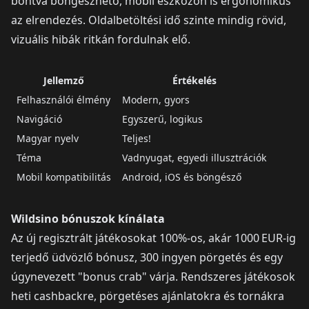
bontva böngészhető, mobil eszközön is ergonomikus
az elrendezés. Oldalbetöltési idő szinte mindig rövid,
vizuális hibák ritkán fordulnak elő.
Jellemző
Értékelés
Felhasználói élmény
Modern, gyors
Navigáció
Egyszerű, logikus
Magyar nyelv
Teljes!
Téma
Vadnyugat, egyedi illusztrációk
Mobil kompatibilitás
Android, iOS és böngésző
Wildsino bónuszok kínálata
Az új regisztrált játékosokat 100%-os, akár 1000 EUR-ig
terjedő üdvözlő bónusz, 300 ingyen pörgetés és egy
úgynevezett "bonus crab" várja. Rendszeres játékosok
heti cashbackre, pörgetéses ajánlatokra és tornákra