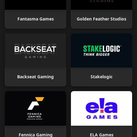
Fantasma Games
Golden Feather Studios
Backseat Gaming
Stakelogic
Fennica Gaming
ELA Games