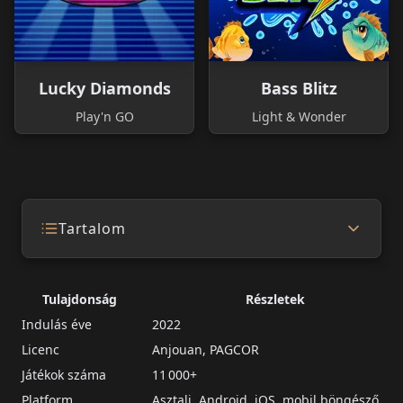
Lucky Diamonds
Bass Blitz
Play'n GO
Light & Wonder
Tartalom
Tulajdonság
Részletek
Indulás éve
2022
Licenc
Anjouan, PAGCOR
Játékok száma
11 000+
Platform
Asztali, Android, iOS, mobil böngésző