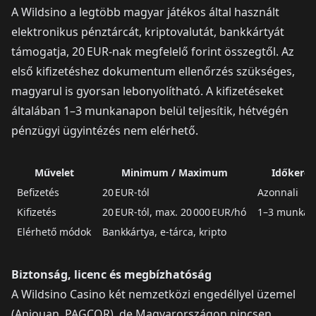
A Wildsino a legtöbb magyar játékos által használt
elektronikus pénztárcát, kriptovalutát, bankkártyát
támogatja, 20 EUR-nak megfelelő forint összegtől. Az
első kifizetéshez dokumentum ellenőrzés szükséges,
magyarul is gyorsan lebonyolítható. A kifizetéseket
általában 1–3 munkanapon belül teljesítik, hétvégén
pénzügyi ügyintézés nem elérhető.
Művelet
Minimum / Maximum
Időkeret
Befizetés
20 EUR-tól
Azonnali
Kifizetés
20 EUR-tól, max. 20 000 EUR/hó
1–3 munkan
Elérhető módok
Bankkártya, e-tárca, kripto
Biztonság, licenc és megbízhatóság
A Wildsino Casino két nemzetközi engedéllyel üzemel
(Anjouan, PAGCOR), de Magyarországon nincsen