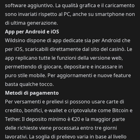
software aggiuntivo. La qualità grafica e il caricamento
sono invariati rispetto al PC, anche su smartphone non
di ultima generazione.
App per Android e iOS
Wildsino dispone di app dedicate sia per Android che
per iOS, scaricabili direttamente dal sito del casinò. Le
app replicano tutte le funzioni della versione web,
permettendo di giocare, depositare e incassare in
puro stile mobile. Per aggiornamenti e nuove feature
basta qualche tocco.
Metodi di pagamento
Per versamenti e prelievi si possono usare carte di
credito, bonifici, e-wallet e criptovalute come Bitcoin e
Tether. Il deposito minimo è €20 e la maggior parte
delle richieste viene processata entro tre giorni
lavorativi. La soglia di prelievo varia in base al livello