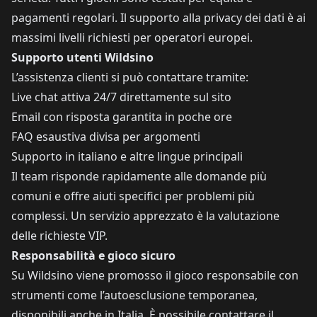
pagamenti regolari. Il supporto alla privacy dei dati è ai
massimi livelli richiesti per operatori europei.
Supporto utenti Wildsino
L’assistenza clienti si può contattare tramite:
Live chat attiva 24/7 direttamente sul sito
Email con risposta garantita in poche ore
FAQ esaustiva divisa per argomenti
Supporto in italiano e altre lingue principali
Il team risponde rapidamente alle domande più
comuni e offre aiuti specifici per problemi più
complessi. Un servizio apprezzato è la valutazione
delle richieste VIP.
Responsabilità e gioco sicuro
Su Wildsino viene promosso il gioco responsabile con
strumenti come l’autoesclusione temporanea,
disponibili anche in Italia. È possibile contattare il