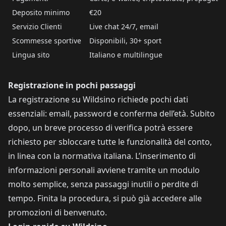
Deposito minimo
€20
Servizio Clienti
Live chat 24/7, email
Scommesse sportive
Disponibili, 30+ sport
Lingua sito
Italiano e multilingue
Registrazione in pochi passaggi
La registrazione su Wildsino richiede pochi dati
essenziali: email, password e conferma dell’età. Subito
dopo, un breve processo di verifica potrà essere
richiesto per sbloccare tutte le funzionalità del conto,
in linea con la normativa italiana. L’inserimento di
informazioni personali avviene tramite un modulo
molto semplice, senza passaggi inutili o perdite di
tempo. Finita la procedura, si può già accedere alle
promozioni di benvenuto.