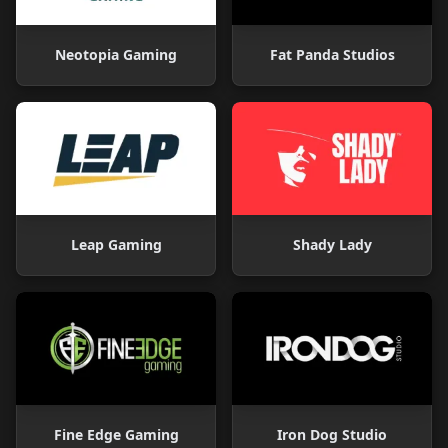
Neotopia Gaming
Fat Panda Studios
Leap Gaming
Shady Lady
Fine Edge Gaming
Iron Dog Studio