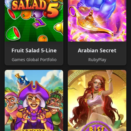
Fruit Salad 5-Line
Arabian Secret
Games Global Portfolio
RubyPlay