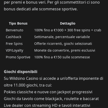
per premi e bonus veri. Per gli scommettitori ci sono
bonus dedicati alle scommesse sportive.
Tipo Bonus
Dettaglio
Benvenuto
100% fino a €1000 + 300 free spins + crab
Cashback
Settimanale, percentuale variabile
Free Spins
Offerte ricorrenti, giochi selezionati
VIP/Loyalty
Monete da convertire, premi esclusivi
Promo Sportive
100% fino a €150 sulle scommesse
Giochi disponibili
Su Wildsino Casino si accede a un’offerta imponente di
oltre 11.000
giochi
, tra cui:
Pokies classiche e nuove con jackpot progressivi
Giochi da tavolo come blackjack, roulette e baccarat
Live dealer con streaming HD e tavoli interattivi