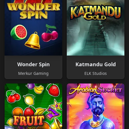
Wonder Spin
Katmandu Gold
Merkur Gaming
ELK Studios