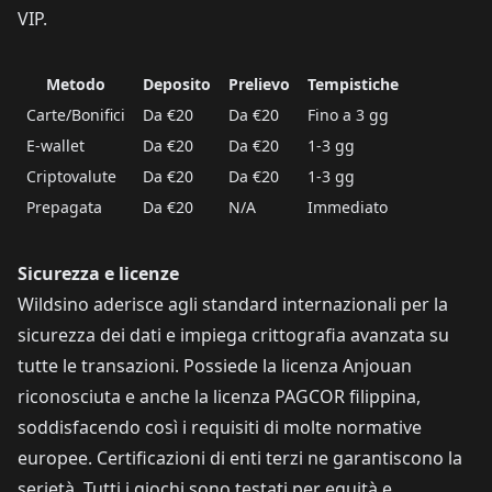
VIP.
Metodo
Deposito
Prelievo
Tempistiche
Carte/Bonifici
Da €20
Da €20
Fino a 3 gg
E-wallet
Da €20
Da €20
1-3 gg
Criptovalute
Da €20
Da €20
1-3 gg
Prepagata
Da €20
N/A
Immediato
Sicurezza e licenze
Wildsino aderisce agli standard internazionali per la
sicurezza dei dati e impiega crittografia avanzata su
tutte le transazioni. Possiede la licenza Anjouan
riconosciuta e anche la licenza PAGCOR filippina,
soddisfacendo così i requisiti di molte normative
europee. Certificazioni di enti terzi ne garantiscono la
serietà. Tutti i giochi sono testati per equità e