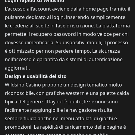
Login rapido su Wildsino
L’accesso all’account
avviene dalla home page tramite il
pulsante dedicato al login, inserendo semplicemente
le credenziali scelte in fase di iscrizione. La piattaforma
permette il recupero password in modo veloce per chi
dovesse dimenticarla. Su dispositivi mobili, il processo
è ottimizzato per non perdere tempo. La sicurezza
nell’accesso è garantita da sistemi di autenticazione
aggiornati.
Design e usabilità del sito
Wildsino Casino propone un design tematico molto
riconoscibile, con grafiche western e una palette calda
tipica del genere. Il layout è pulito, le sezioni sono
facilmente raggiungibili e la navigazione risulta
sempre fluida anche nei menu affollati di giochi e
promozioni. La rapidità di caricamento delle pagine è