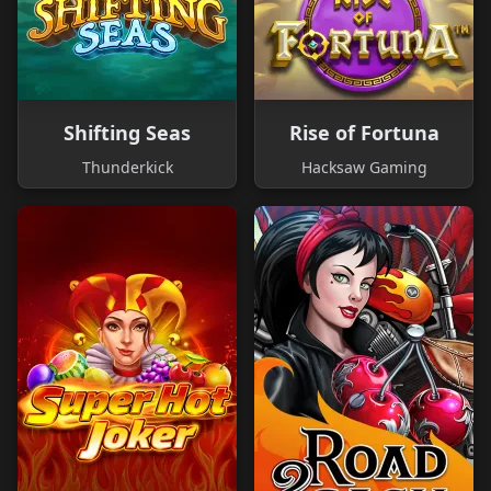
Shifting Seas
Rise of Fortuna
Thunderkick
Hacksaw Gaming